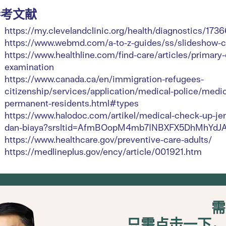
参考文献
https://my.clevelandclinic.org/health/diagnostics/173
https://www.webmd.com/a-to-z-guides/ss/slideshow-
https://www.healthline.com/find-care/articles/primary-
examination
https://www.canada.ca/en/immigration-refugees-
citizenship/services/application/medical-police/med
permanent-residents.html#types
https://www.halodoc.com/artikel/medical-check-up-je
dan-biaya?srsltid=AfmBOopM4mb7INBXFX5DhMhYdJAg
https://www.healthcare.gov/preventive-care-adults/
https://medlineplus.gov/ency/article/001921.htm
需
只需点击一下，