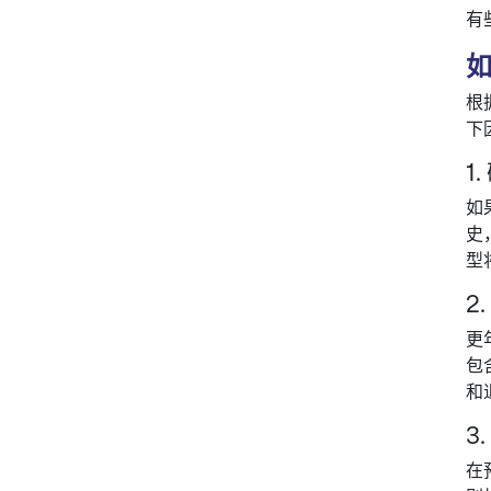
有
根
下
1
如
史
型
2
更
包
和
3
在