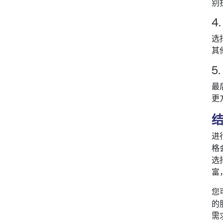
别
4
选
其
5
最
更
进
格
选
富
您可
的
需