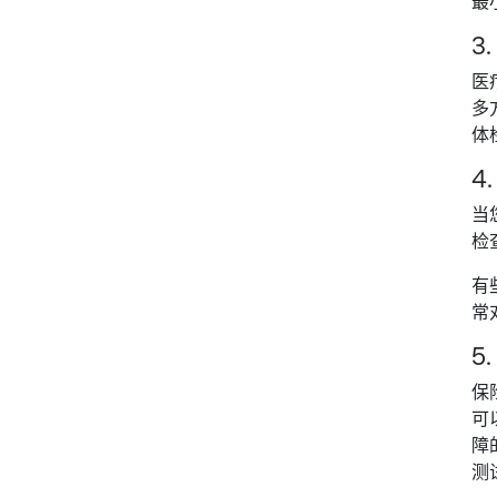
3
医
多
体
4
当
检
有
常
5
保
可
障
测