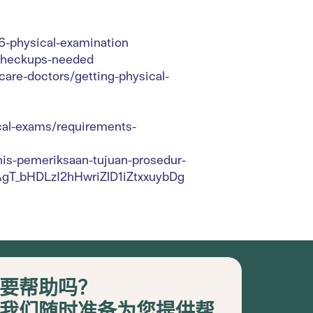
66-physical-examination
checkups-needed
care-doctors/getting-physical-
ical-exams/requirements-
nis-pemeriksaan-tujuan-prosedur-
T_bHDLzI2hHwriZlD1iZtxxuybDg
要帮助吗？
我们随时准备为您提供帮