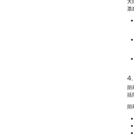
大
激
4
阴
括
阴