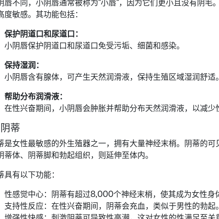
阴唇不同，小阴唇通常被称为"小唇"，因为它们更小且没有阴毛
高度敏感。其功能包括：
保护阴道口和尿道口：
小阴唇保护阴道口和尿道口免受污垢、细菌和感染。
保持湿润：
小阴唇含有腺体，可产生天然润滑液，保持生殖区域湿润舒适
帮助分布润滑液：
在性兴奋期间，小阴唇会肿胀并帮助分布天然润滑液，以减少
. 阴蒂
蒂是女性最敏感的外生殖器之一，拥有大量神经末梢。阴蒂的可
阴蒂体、阴蒂脚和勃起组织，则延伸至体内。
蒂具有以下功能：
性感觉中心：阴蒂有超过8,000个神经末梢，使其成为女性
支持性反应：在性兴奋期间，阴蒂会充血，类似于男性的勃起
增强性快感：刺激阴蒂可导致性高潮，这对女性的性满足至关