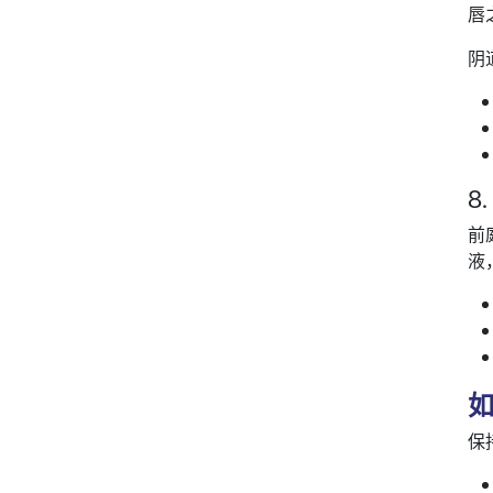
唇
阴
8
前
液
保