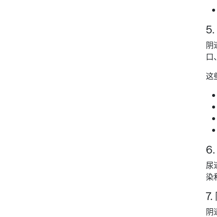
5
阴
口
这
6
尿
染
7
阴