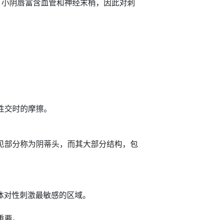
。小阴唇富含血管和神经末梢，因此对刺
。
性交时的摩擦。
见部分称为阴蒂头，而其大部分结构，包
身体对性刺激最敏感的区域。
。
重要。