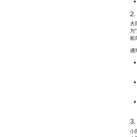
2
大
为
和
通
3
小