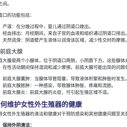
之间。
道口的功能包括：
产道：在分娩过程中，婴儿通过阴道口娩出。
经血排出：月经期间，来自子宫的血液和组织通过阴道口排出
天然润滑：阴道壁产生液体以润滑该区域，减少性交时的摩擦
. 前庭大腺
庭大腺是两个小腺体，位于阴道口两侧，小阴唇下方。这些腺体
，在性活动期间保持湿润和减少摩擦。前庭大腺可能出现的问题
前庭大腺囊肿：当腺体导管阻塞，导致液体积聚和肿胀时发生
前庭大腺脓肿：一种感染，导致腺体肿胀、疼痛和流脓。
前庭大腺炎：前庭大腺的炎症，可引起生殖区域不适。
如何维护女性外生殖器的健康
持女性外生殖器的清洁和健康对于预防感染和其他健康问题至关
保持外阴清洁：