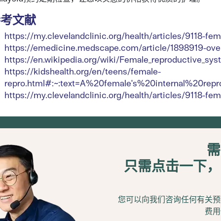
参考文献
https://my.clevelandclinic.org/health/articles/9118-f
https://emedicine.medscape.com/article/1898919-ove
https://en.wikipedia.org/wiki/Female_reproductive_sy
https://kidshealth.org/en/teens/female-
repro.html#:~:text=A%20female's%20internal%20re
https://my.clevelandclinic.org/health/articles/9118-f
需
只需点击一下，
您可以向我们咨询任何有关预
费用