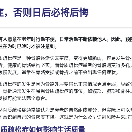
症，否则日后必将后悔
有人愿意在老年时行动不便，日常活动不断依赖他人。因此，预
往在为时已晚时才被注意到。
质疏松症是一种骨骼逐渐失去密度，变得更加脆弱，容易发生骨
折。健康的骨骼结构坚实，而骨质疏松症患者的骨骼则变得多孔
缓慢发展，通常在骨骼受损或骨折之前不会出现任何症状。
质疏松症的发生是因为骨骼外层变得比正常情况更薄更弱，导致
。骨折通常发生在易患骨质疏松症的部位，如髋部、腕部和脊柱
受损可能无法完全愈合。
然骨质疏松症通常被认为是衰老的自然组成部分，但实际上可以
才意识到自己的骨密度下降。这就是为什么及早识别风险并采取
骨质疏松症如何影响生活质量