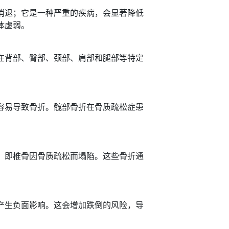
消退；它是一种严重的疾病，会显著降低
体虚弱。
在背部、臀部、颈部、肩部和腿部等特定
容易导致骨折。髋部骨折在骨质疏松症患
，即椎骨因骨质疏松而塌陷。这些骨折通
产生负面影响。这会增加跌倒的风险，导