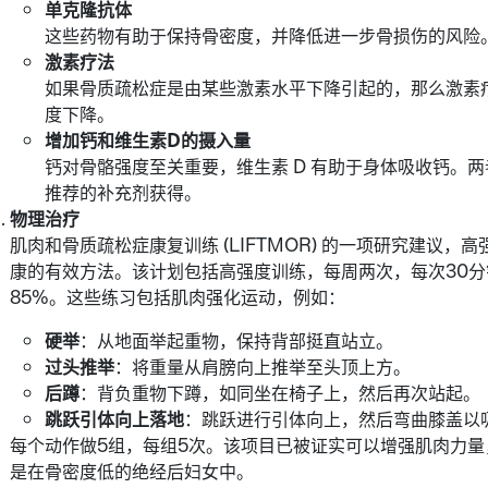
单克隆抗体
这些药物有助于保持骨密度，并降低进一步骨损伤的风险
激素疗法
如果骨质疏松症是由某些激素水平下降引起的，那么激素
度下降。
增加钙和维生素
D
的摄入量
钙对骨骼强度至关重要，维生素 D 有助于身体吸收钙。
推荐的补充剂获得。
物理治疗
肌肉和骨质疏松症康复训练 (LIFTMOR) 的一项研究建议，高强
康的有效方法。该计划包括高强度训练，每周两次，每次30分
85%。这些练习包括肌肉强化运动，例如：
硬举
：从地面举起重物，保持背部挺直站立。
过头推举
：将重量从肩膀向上推举至头顶上方。
后蹲
：背负重物下蹲，如同坐在椅子上，然后再次站起。
跳跃引体向上落地
：跳跃进行引体向上，然后弯曲膝盖以
每个动作做5组，每组5次。该项目已被证实可以增强肌肉力
是在骨密度低的绝经后妇女中。