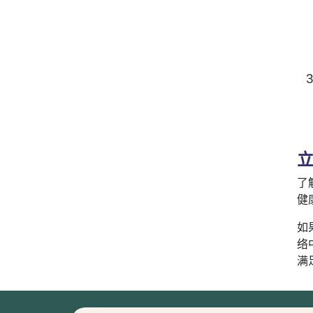
了
健
如
络
满