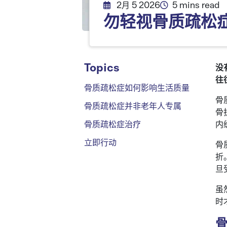
2月 5 2026
5 mins read
勿轻视骨质疏松
Topics
没
往
骨质疏松症如何影响生活质量
骨
骨质疏松症并非老年人专属
骨
骨质疏松症治疗
内
立即行动
骨
折
旦
虽
时