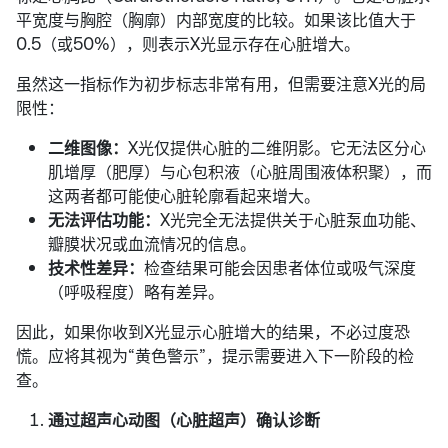
平宽度与胸腔（胸廓）内部宽度的比较。如果该比值大于
0.5（或50%），则表示X光显示存在心脏增大。
虽然这一指标作为初步标志非常有用，但需要注意X光的局
限性：
二维图像：
X光仅提供心脏的二维阴影。它无法区分心
肌增厚（肥厚）与心包积液（心脏周围液体积聚），而
这两者都可能使心脏轮廓看起来增大。
无法评估功能：
X光完全无法提供关于心脏泵血功能、
瓣膜状况或血流情况的信息。
技术性差异：
检查结果可能会因患者体位或吸气深度
（呼吸程度）略有差异。
因此，如果你收到X光显示心脏增大的结果，不必过度恐
慌。应将其视为“黄色警示”，提示需要进入下一阶段的检
查。
通过超声心动图（心脏超声）确认诊断