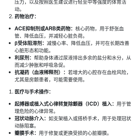
压力，以及按照医生建议进行轻至中等强度的体育活
动。
药物治疗：
ACE
抑制剂或
ARB
类药物：
核心药物，用于舒张血
管、降低血压，并减轻心脏负荷。
β
受体阻滞剂：
减慢心率、降低血压，并可在长期改善
心脏形态和功能。
利尿剂：
帮助身体通过尿液排出多余的盐分和水分，从
而减少肿胀和呼吸急促。
抗凝药（血液稀释剂）：
若增大的心腔存在血栓风险，
尤其是房颤患者，可能需要使用。
医疗与手术操作：
起搏器或植入式心律转复除颤器（
ICD
）植入：
用于管
理危险的心律异常。
冠状动脉介入：
如支架植入或搭桥手术，用于处理冠状
动脉阻塞。
瓣膜手术：
用于修复或更换受损的心脏瓣膜。