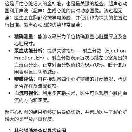
这是评估心脏增大的金标准，也是最关键的检查。超声心动
图利用声波（超声）生成心脏的实时动态图像。该过程无
痛；医生会在胸部涂抹导电凝胶，并使用称为探头的装置进
行扫描。超声心动图的优势非常显著：
精确测量
：能够以毫米为单位精确测量心脏壁厚度及各
心腔尺寸。
泵血功能分析：
提供关键指标——射血分数（Ejection
Fraction, EF）。射血分数表示每次心跳左心室泵出的
血液百分比。正常射血分数值约为55-70%。低于该范
围表明泵血功能减弱。
瓣膜评估：
可直接观察四个心脏瓣膜的开闭情况，检测
是否存在反流或狭窄。
血流可视化：
利用多普勒技术，医生可以观察心脏内血
流的方向和速度。
超声心动图的结果能够提供最终诊断，并帮助医生了解心脏
增大的类型及严重程度。
其他辅助检查以寻找病因