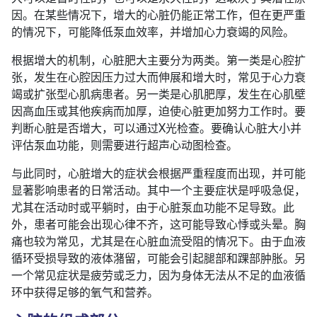
因。在某些情况下，增大的心脏仍能正常工作，但在更严重
的情况下，可能降低泵血效率，并增加心力衰竭的风险。
根据增大的机制，心脏肥大主要分为两类。第一类是心腔扩
张，发生在心腔因压力过大而伸展和增大时，常见于心力衰
竭或扩张型心肌病患者。另一类是心肌肥厚，发生在心肌壁
因高血压或其他疾病而加厚，迫使心脏更加努力工作时。要
判断心脏是否增大，可以通过X光检查。要确认心脏大小并
评估泵血功能，则需要进行超声心动图检查。
与此同时，心脏增大的症状会根据严重程度而出现，并可能
显著影响患者的日常活动。其中一个主要症状是呼吸急促，
尤其在活动时或平躺时，由于心脏泵血功能不足导致。此
外，患者可能会出现心律不齐，这可能导致心悸或头晕。胸
痛也较为常见，尤其是在心脏血流受阻的情况下。由于血液
循环受损导致的液体潴留，可能会引起腿部和踝部肿胀。另
一个常见症状是疲劳或乏力，因为身体无法从不足的血液循
环中获得足够的氧气和营养。