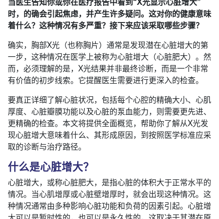
当医生告知你或你在医疗报告中看到“X光显示心脏增大”
时，的确会引起焦虑，并产生许多疑问。这对你的健康意味
着什么？这种情况有多严重？接下来应该采取哪些步骤？
确实，胸部X光（也称胸片）通常是发现潜在心脏增大的第
一步，这种情况在医学上被称为心脏增大（心脏肥大）。然
而，必须理解的是，X光结果并非最终诊断，而是一个非常
有价值的初步线索。它提醒医生需要进行更深入的检查。
要真正详细了解心脏状况，包括每个心腔的精确大小、心肌
厚度、心脏瓣膜功能以及心脏的泵血能力，则需要更先进、
更精确的检查。本文将提供全面概览，帮助你了解从X光发
现心脏增大意味着什么、其形成原因，到按照医学标准应采
取的诊断与治疗路径。
什么是心脏增大？
心脏增大，或称心脏肥大，是指心脏的体积大于正常水平的
情况。当心肌增厚或心脏壁增厚时，就会出现这种情况。这
种情况通常由多种影响心脏功能和负荷的因素引起。心脏增
大可以是暂时性的，也可以是永久性的，这取决于其潜在原