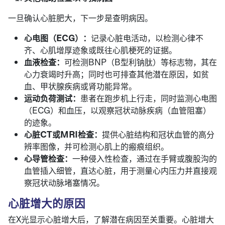
一旦确认心脏肥大，下一步是查明病因。
心电图（
ECG
）：
记录心脏电活动，以检测心律不
齐、心肌增厚迹象或既往心肌梗死的证据。
血液检查：
可检测BNP（B型利钠肽）等标志物，其在
心力衰竭时升高；同时也可排查其他潜在原因，如贫
血、甲状腺疾病或肾功能异常。
运动负荷测试：
患者在跑步机上行走，同时监测心电图
（ECG）和血压，以观察冠状动脉疾病（血管阻塞）
的迹象。
心脏
CT
或
MRI
检查：
提供心脏结构和冠状血管的高分
辨率图像，并可检测心肌上的瘢痕组织。
心导管检查：
一种侵入性检查，通过在手臂或腹股沟的
血管插入细管，直达心脏，用于测量心内压力并直接观
察冠状动脉堵塞情况。
心脏增大的原因
在X光显示心脏增大后，了解潜在病因至关重要。心脏增大