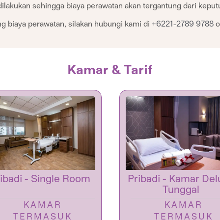
lakukan sehingga biaya perawatan akan tergantung dari keput
ang biaya perawatan, silakan hubungi kami di
+6221-2789 9788
o
Kamar & Tarif
ibadi - Single Room
Pribadi - Kamar Del
Tunggal
KAMAR
KAMAR
TERMASUK
TERMASUK