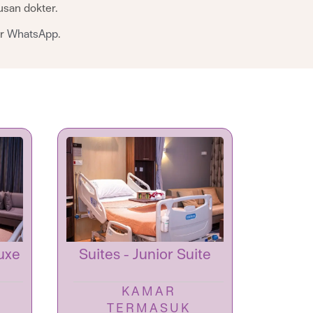
usan dokter.
r
WhatsApp
.
uxe
Suites - Junior Suite
Suite
KAMAR
TERMASUK