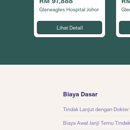
RM 97,888
RM
Gleneagles Hospital Johor
Gle
Lihat Detail
Biaya Dasar
Tindak Lanjut dengan Dokter 
Biaya Awal Janji Temu Tindak