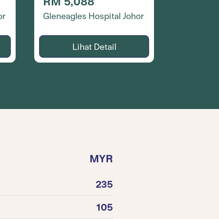
RM 5,088
or
Gleneagles Hospital Johor
Lihat Detail
MYR
235
105