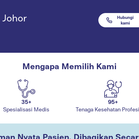
 Johor
Hubungi
kami
Mengapa Memilih Kami
35+
95+
Spesialisasi Medis
Tenaga Kesehatan Profes
man Nyata Pasien, Dibagikan Secara