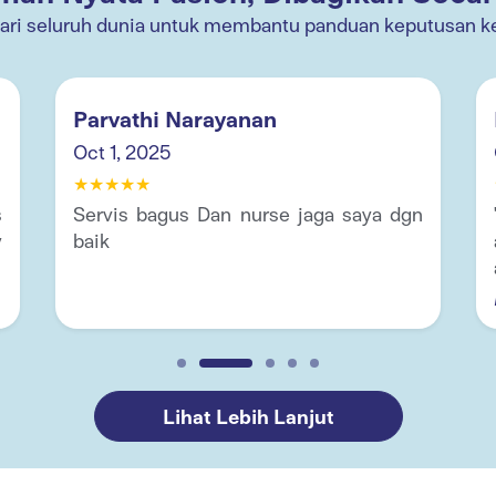
dari seluruh dunia untuk membantu panduan keputusan k
Parvathi Narayanan
Oct 1, 2025
★
★
★
★
★
s
Servis bagus Dan nurse jaga saya dgn
y
baik
r
Lihat Lebih Lanjut