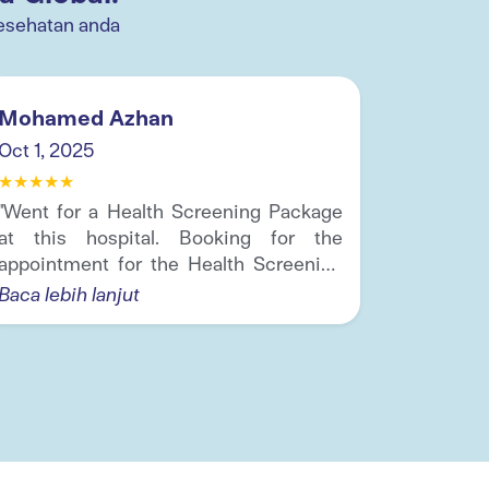
esehatan anda
Mohamed Azhan
Yazid Y
Oct 1, 2025
Oct 1, 2
★
★
★
★
★
★
★
★
★
★
"Went for a Health Screening Package
"⭐️⭐️⭐️⭐
at this hospital. Booking for the
selesa.
appointment for the Health Screening
profesio
Package was quite...
dan pan
Baca lebih lanjut
jelas. Sa