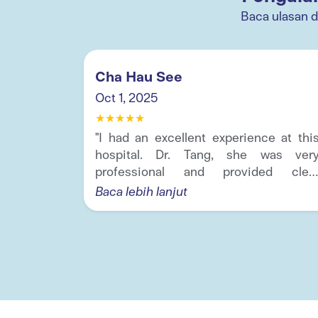
Baca ulasan 
Cha Hau See
Oct 1, 2025
★
★
★
★
★
 accident
"I had an excellent experience at thi
om frame
hospital. Dr. Tang, she was ver
.
professional and provided clea
explanations about my...
Baca lebih lanjut