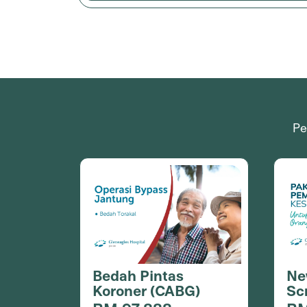
Pe
Bedah Pintas
Ne
Koroner (CABG)
Sc