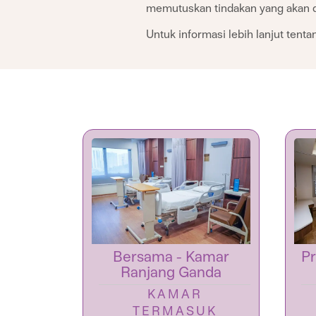
memutuskan tindakan yang akan di
Untuk informasi lebih lanjut tent
uang
Bersama - Kamar
Pr
n
Ranjang Ganda
KAMAR
UK
TERMASUK